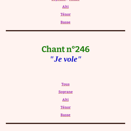
Alti
Ténor
Basse
Chant n°246
"Je vole"
Tous
Soprane
Alti
Ténor
Basse