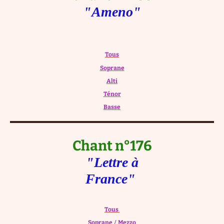
"Ameno"
Tous
Soprane
Alti
Ténor
Basse
Chant n°176
"Lettre à
France"
Tous
Soprane
/
Mezzo