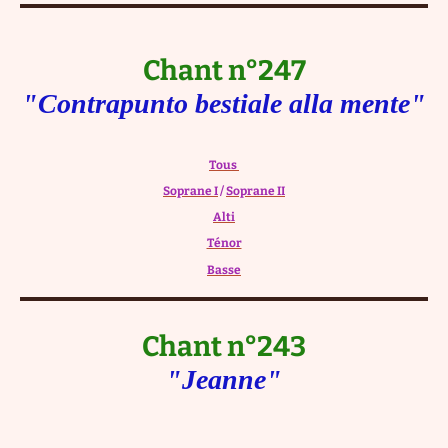
Chant n°247
"Contrapunto bestiale alla mente"
Tous
Soprane I
/
Soprane II
Alti
Ténor
Basse
Chant n°243
"Jeanne"