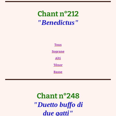
Chant n°212
"Benedictus"
Tous
Soprane
Alti
Ténor
Basse
Chant n°248
"Duetto buffo di
due gatti"